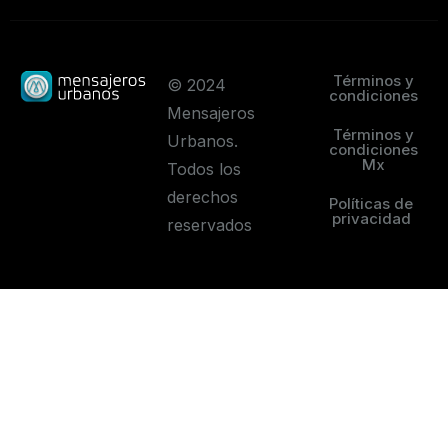
Términos y
© 2024
condiciones
Mensajeros
Términos y
Urbanos.
condiciones
Mx
Todos los
derechos
Políticas de
privacidad
reservados